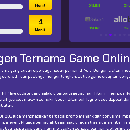
Menit
ONLINE
ONLINE
ONLINE
ONL
4
ONLINE
ONLINE
ONLINE
ONL
Menit
gen Ternama Game Online
ernama yang sudah dipercaya ribuan pemain di Asia. Dengan sistem m
 seru, adil, dan pastinya menguntungkan. Setiap game disajikan deng
 RTP live update yang selalu diperbarui setiap hari. Fitur ini memud
raih jackpot maxwin semakin besar. Ditambah lagi, proses deposit d
mbatan.
TOP805 juga menghadirkan berbagai promo menarik dan bonus melimpah
mpai event khusus berhadiah besar siap dinikmati semua member. In
epat bagi siapa saja yang ingin merasakan sensasi bermain slot online t