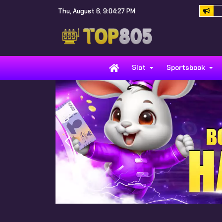
Thu, August 6, 9:04:28 PM
Slot
Sportsbook