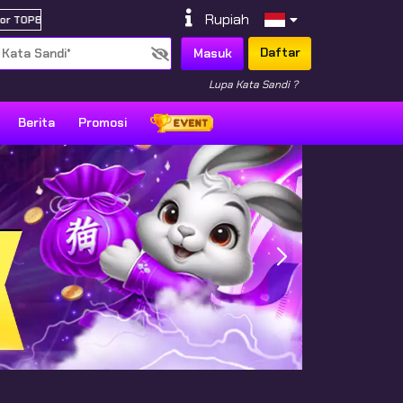
Rupiah
OP805
Daftar
Masuk
Lupa Kata Sandi ?
Berita
Promosi