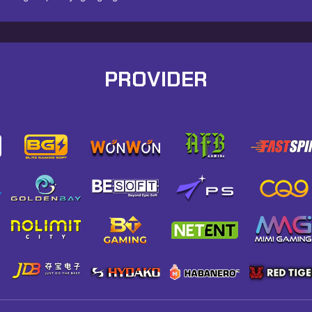
PROVIDER