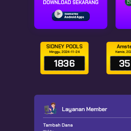
DOWNLOAD SEKARANG
6287758628207
or
SIDNEY POOLS
Amst
26-08-06
Minggu, 2024-11-24
Kamis, 2
00
1836
35
Layanan Member
Tambah Dana